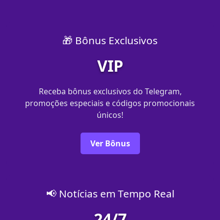
🎁 Bônus Exclusivos
VIP
Receba bônus exclusivos do Telegram,
promoções especiais e códigos promocionais
únicos!
Ver Bônus
📢 Notícias em Tempo Real
24/7