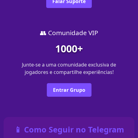
Falar Suporte
👥 Comunidade VIP
1000+
Junte-se a uma comunidade exclusiva de
jogadores e compartilhe experiências!
Entrar Grupo
📱 Como Seguir no Telegram