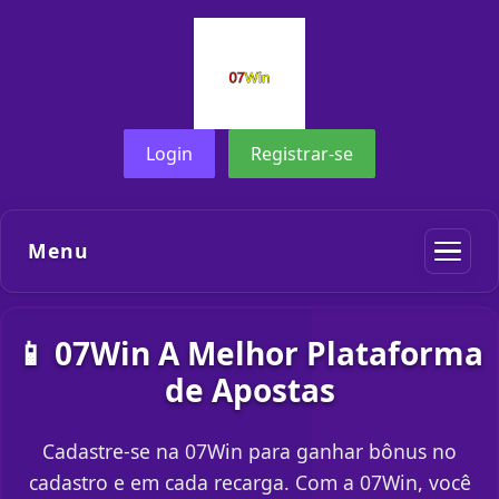
Login
Registrar-se
Menu
📱 07Win A Melhor Plataforma
de Apostas
Cadastre-se na 07Win para ganhar bônus no
cadastro e em cada recarga. Com a 07Win, você