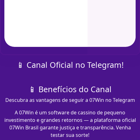
📱 Canal Oficial no Telegram!
📱 Benefícios do Canal
Descubra as vantagens de seguir a 07Win no Telegram
A 07Win é um software de cassino de pequeno
investimento e grandes retornos — a plataforma oficial
07Win Brasil garante justiça e transparência. Venha
testar sua sorte!