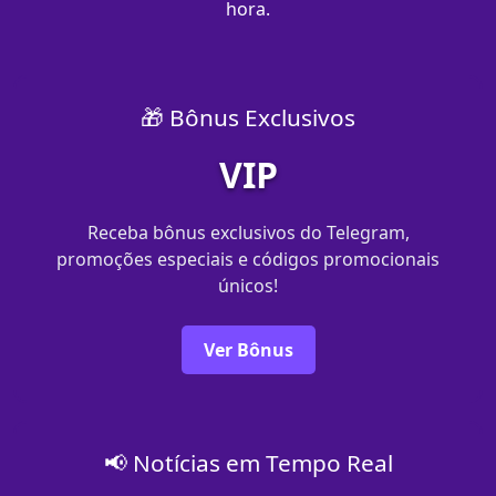
hora.
🎁 Bônus Exclusivos
VIP
Receba bônus exclusivos do Telegram,
promoções especiais e códigos promocionais
únicos!
Ver Bônus
📢 Notícias em Tempo Real