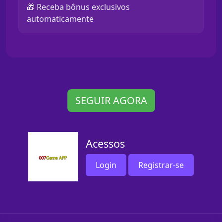
🎁 Receba bônus exclusivos
automaticamente
SEGUIR AGORA
Acessos
Login
Registrar-se