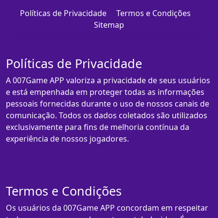
Políticas de Privacidade
Termos e Condições
Sitemap
Políticas de Privacidade
A 007Game APP valoriza a privacidade de seus usuários
e está empenhada em proteger todas as informações
pessoais fornecidas durante o uso de nossos canais de
comunicação. Todos os dados coletados são utilizados
exclusivamente para fins de melhoria contínua da
experiência de nossos jogadores.
Termos e Condições
Os usuários da 007Game APP concordam em respeitar