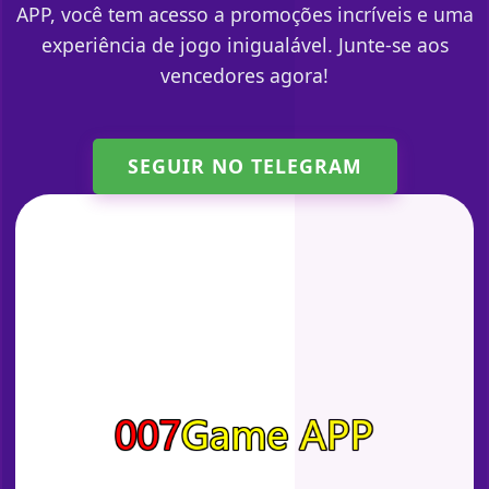
APP, você tem acesso a promoções incríveis e uma
experiência de jogo inigualável. Junte-se aos
vencedores agora!
SEGUIR NO TELEGRAM