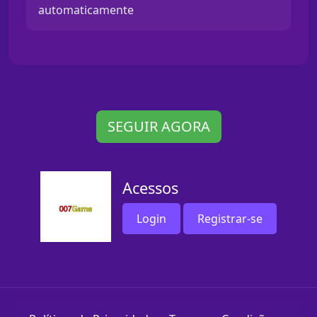
automaticamente
SEGUIR AGORA
Acessos
Login
Registrar-se