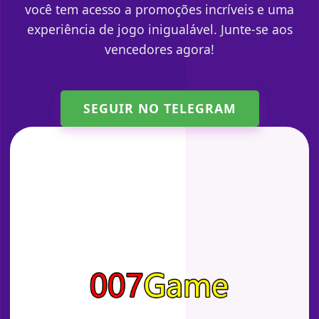
você tem acesso a promoções incríveis e uma
experiência de jogo inigualável. Junte-se aos
vencedores agora!
SEGUIR NO TELEGRAM